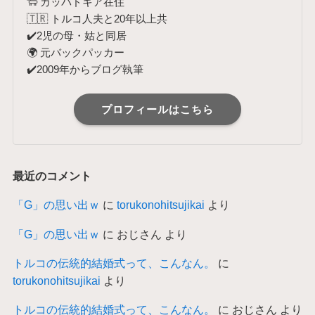
🐑 カッパドキア在住
🇹🇷 トルコ人夫と20年以上共
✔️2児の母・姑と同居
🌍 元バックパッカー
✔️2009年からブログ執筆
プロフィールはこちら
最近のコメント
「G」の思い出ｗ
に
torukonohitsujikai
より
「G」の思い出ｗ
に
おじさん
より
トルコの伝統的結婚式って、こんなん。
に
torukonohitsujikai
より
トルコの伝統的結婚式って、こんなん。
に
おじさん
より