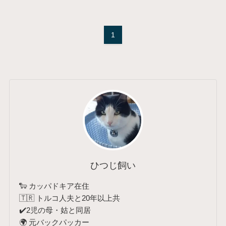
1
ひつじ飼い
🐑 カッパドキア在住
🇹🇷 トルコ人夫と20年以上共
✔️2児の母・姑と同居
🌍 元バックパッカー