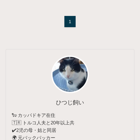
1
ひつじ飼い
🐑 カッパドキア在住
🇹🇷 トルコ人夫と20年以上共
✔️2児の母・姑と同居
🌍 元バックパッカー