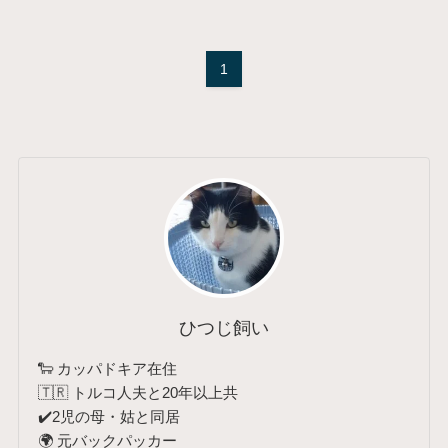
1
ひつじ飼い
🐑 カッパドキア在住
🇹🇷 トルコ人夫と20年以上共
✔️2児の母・姑と同居
🌍 元バックパッカー