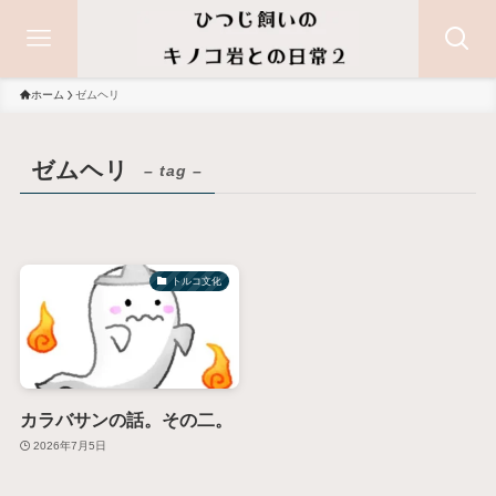
ホーム
ゼムヘリ
ゼムヘリ
– tag –
トルコ文化
カラバサンの話。その二。
2026年7月5日