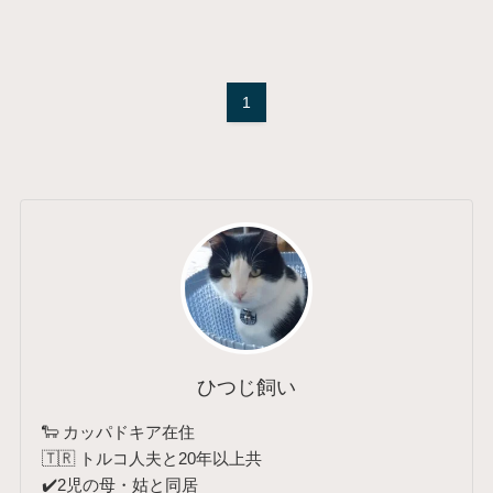
1
ひつじ飼い
🐑 カッパドキア在住
🇹🇷 トルコ人夫と20年以上共
✔️2児の母・姑と同居