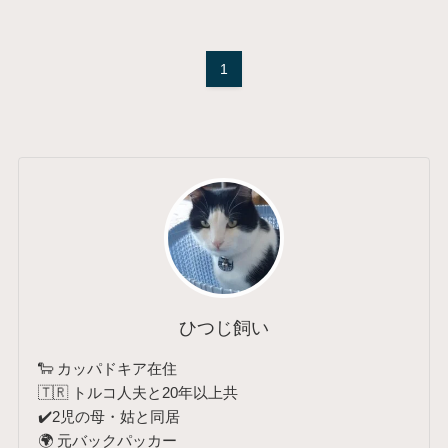
1
ひつじ飼い
🐑 カッパドキア在住
🇹🇷 トルコ人夫と20年以上共
✔️2児の母・姑と同居
🌍 元バックパッカー