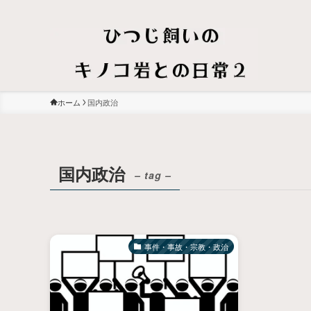
ホーム
国内政治
国内政治
– tag –
事件・事故・宗教・政治