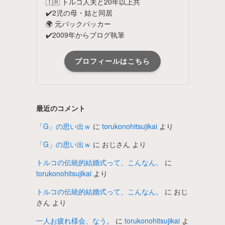
🇹🇷 トルコ人夫と20年以上共
✔️2児の母・姑と同居
🌍 元バックパッカー
✔️2009年からブログ執筆
プロフィールはこちら
最近のコメント
「G」の思い出ｗ
に
torukonohitsujikai
より
「G」の思い出ｗ
に
おじさん
より
トルコの伝統的結婚式って、こんなん。
に
torukonohitsujikai
より
トルコの伝統的結婚式って、こんなん。
に
おじ
さん
より
一人お疲れ様会、なう。
に
torukonohitsujikai
よ