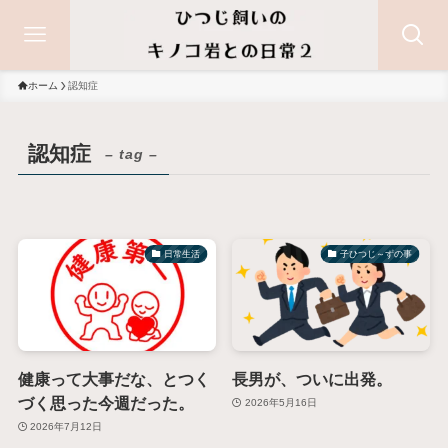
ホーム
認知症
認知症
– tag –
日常生活
子ひつじ～ずの事
健康って大事だな、とつく
長男が、ついに出発。
づく思った今週だった。
2026年5月16日
2026年7月12日