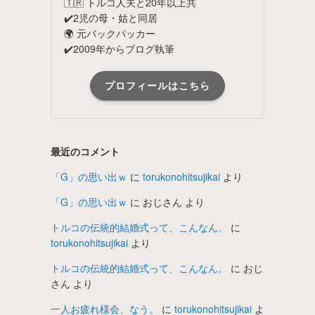
🇹🇷 トルコ人夫と20年以上共
✔️2児の母・姑と同居
🌍 元バックパッカー
✔️2009年からブログ執筆
プロフィールはこちら
最近のコメント
「G」の思い出ｗ
に
torukonohitsujikai
より
「G」の思い出ｗ
に
おじさん
より
トルコの伝統的結婚式って、こんなん。
に
torukonohitsujikai
より
トルコの伝統的結婚式って、こんなん。
に
おじ
さん
より
一人お疲れ様会、なう。
に
torukonohitsujikai
よ