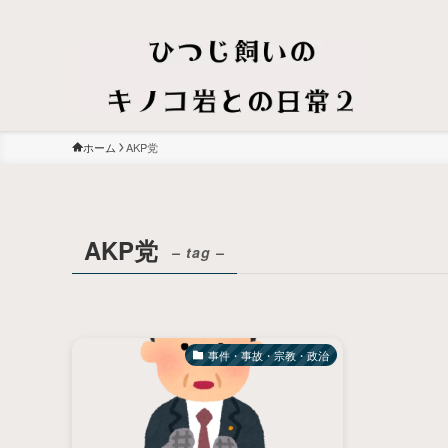
ホーム
AKP党
AKP党
– tag –
事件・事故・宗教・政治