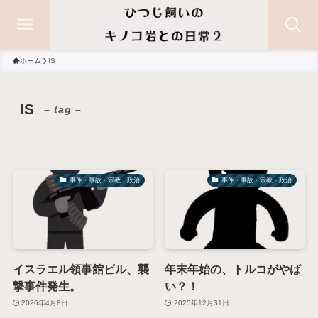
ホーム
IS
IS
– tag –
事件・事故・宗教・政治
事件・事故・宗教・政治
イスラエル領事館ビル、襲
年末年始の、トルコがやば
撃事件発生。
い？！
2026年4月8日
2025年12月31日