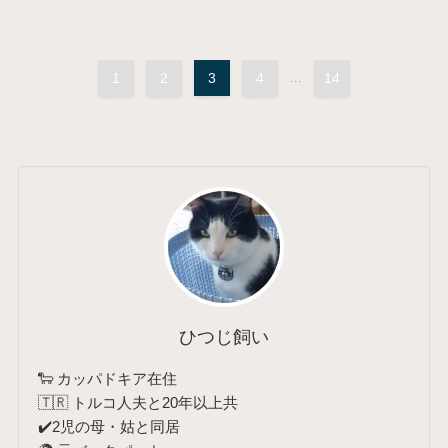
1
2
3
4
...
14
ひつじ飼い
🐑 カッパドキア在住
🇹🇷 トルコ人夫と20年以上共
✔️2児の母・姑と同居