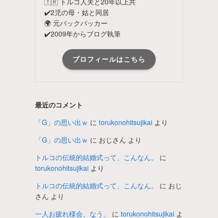
🇹🇷 トルコ人夫と20年以上共
✔️2児の母・姑と同居
🌍 元バックパッカー
✔️2009年からブログ執筆
プロフィールはこちら
最近のコメント
「G」の思い出ｗ
に
torukonohitsujikai
より
「G」の思い出ｗ
に
おじさん
より
トルコの伝統的結婚式って、こんなん。
に
torukonohitsujikai
より
トルコの伝統的結婚式って、こんなん。
に
おじ
さん
より
一人お疲れ様会、なう。
に
torukonohitsujikai
よ