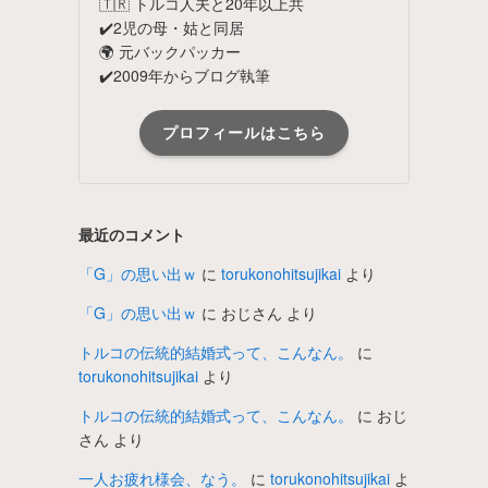
🇹🇷 トルコ人夫と20年以上共
✔️2児の母・姑と同居
🌍 元バックパッカー
✔️2009年からブログ執筆
プロフィールはこちら
最近のコメント
「G」の思い出ｗ
に
torukonohitsujikai
より
「G」の思い出ｗ
に
おじさん
より
トルコの伝統的結婚式って、こんなん。
に
torukonohitsujikai
より
トルコの伝統的結婚式って、こんなん。
に
おじ
さん
より
一人お疲れ様会、なう。
に
torukonohitsujikai
よ