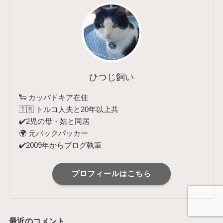
ひつじ飼い
🐑 カッパドキア在住
🇹🇷 トルコ人夫と20年以上共
✔️2児の母・姑と同居
🌍 元バックパッカー
✔️2009年からブログ執筆
プロフィールはこちら
最近のコメント