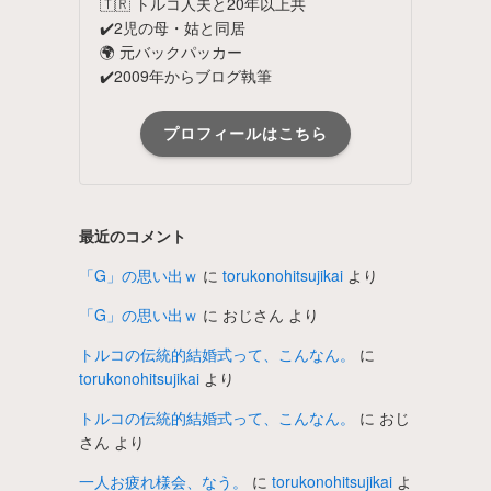
🇹🇷 トルコ人夫と20年以上共
✔️2児の母・姑と同居
🌍 元バックパッカー
✔️2009年からブログ執筆
プロフィールはこちら
最近のコメント
「G」の思い出ｗ
に
torukonohitsujikai
より
「G」の思い出ｗ
に
おじさん
より
トルコの伝統的結婚式って、こんなん。
に
torukonohitsujikai
より
トルコの伝統的結婚式って、こんなん。
に
おじ
さん
より
一人お疲れ様会、なう。
に
torukonohitsujikai
よ