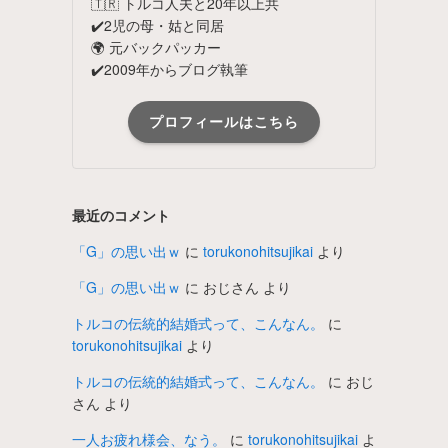
🇹🇷 トルコ人夫と20年以上共
✔️2児の母・姑と同居
🌍 元バックパッカー
✔️2009年からブログ執筆
プロフィールはこちら
最近のコメント
「G」の思い出ｗ
に
torukonohitsujikai
より
「G」の思い出ｗ
に
おじさん
より
トルコの伝統的結婚式って、こんなん。
に
torukonohitsujikai
より
トルコの伝統的結婚式って、こんなん。
に
おじ
さん
より
一人お疲れ様会、なう。
に
torukonohitsujikai
よ