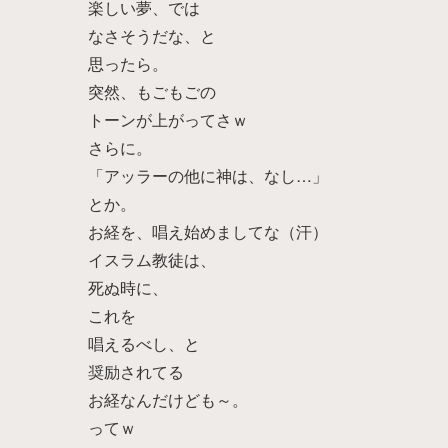
楽しい夢、では
なさそうだな、と
思ったら。
突然、もごもごの
トーンが上がってさｗ
さらに。
「アッラーの他に神は、なし…」
とか。
お経を、唱え始めましてな（汗）
イスラム教徒は、
死ぬ時に、
これを
唱えるべし、と
奨励されてる
お経なんだけども～。
ってｗ