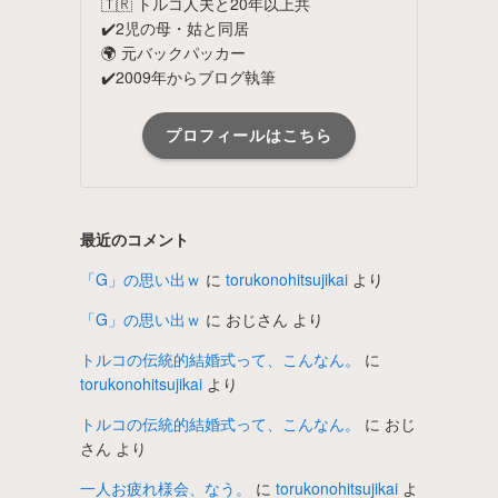
🇹🇷 トルコ人夫と20年以上共
✔️2児の母・姑と同居
🌍 元バックパッカー
✔️2009年からブログ執筆
プロフィールはこちら
最近のコメント
「G」の思い出ｗ
に
torukonohitsujikai
より
「G」の思い出ｗ
に
おじさん
より
トルコの伝統的結婚式って、こんなん。
に
torukonohitsujikai
より
トルコの伝統的結婚式って、こんなん。
に
おじ
さん
より
一人お疲れ様会、なう。
に
torukonohitsujikai
よ