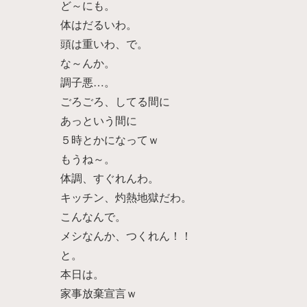
ど～にも。
体はだるいわ。
頭は重いわ、で。
な～んか。
調子悪…。
ごろごろ、してる間に
あっという間に
５時とかになってｗ
もうね～。
体調、すぐれんわ。
キッチン、灼熱地獄だわ。
こんなんで。
メシなんか、つくれん！！
と。
本日は。
家事放棄宣言ｗ