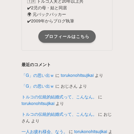
🇹🇷 トルコ人夫と20年以上共
✔️2児の母・姑と同居
🌍 元バックパッカー
✔️2009年からブログ執筆
プロフィールはこちら
最近のコメント
「G」の思い出ｗ
に
torukonohitsujikai
より
「G」の思い出ｗ
に
おじさん
より
トルコの伝統的結婚式って、こんなん。
に
torukonohitsujikai
より
トルコの伝統的結婚式って、こんなん。
に
おじ
さん
より
一人お疲れ様会、なう。
に
torukonohitsujikai
よ