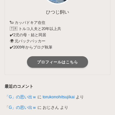
ひつじ飼い
🐑 カッパドキア在住
🇹🇷 トルコ人夫と20年以上共
✔️2児の母・姑と同居
🌍 元バックパッカー
✔️2009年からブログ執筆
プロフィールはこちら
最近のコメント
「G」の思い出ｗ
に
torukonohitsujikai
より
「G」の思い出ｗ
に
おじさん
より