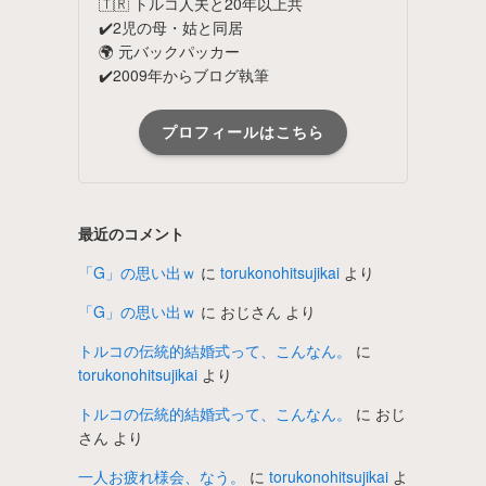
🇹🇷 トルコ人夫と20年以上共
✔️2児の母・姑と同居
🌍 元バックパッカー
✔️2009年からブログ執筆
プロフィールはこちら
最近のコメント
「G」の思い出ｗ
に
torukonohitsujikai
より
「G」の思い出ｗ
に
おじさん
より
トルコの伝統的結婚式って、こんなん。
に
torukonohitsujikai
より
トルコの伝統的結婚式って、こんなん。
に
おじ
さん
より
一人お疲れ様会、なう。
に
torukonohitsujikai
よ