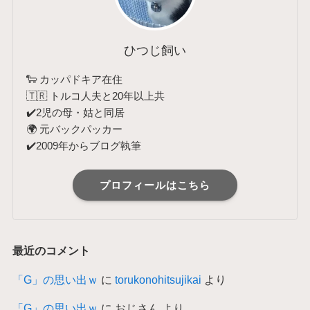
ひつじ飼い
🐑 カッパドキア在住
🇹🇷 トルコ人夫と20年以上共
✔️2児の母・姑と同居
🌍 元バックパッカー
✔️2009年からブログ執筆
プロフィールはこちら
最近のコメント
「G」の思い出ｗ
に
torukonohitsujikai
より
「G」の思い出ｗ
に
おじさん
より