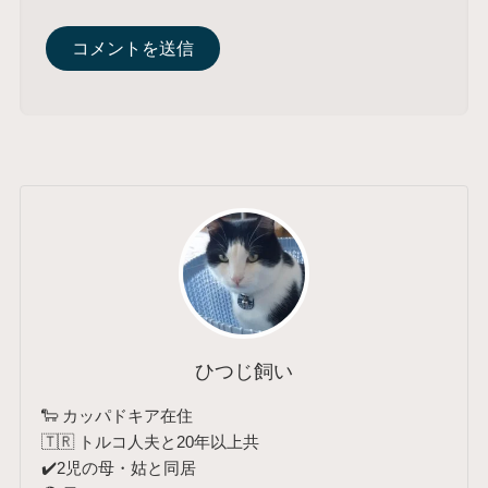
ひつじ飼い
🐑 カッパドキア在住
🇹🇷 トルコ人夫と20年以上共
✔️2児の母・姑と同居