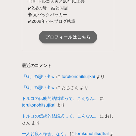
🇹🇷 トルコ人夫と20年以上共
✔️2児の母・姑と同居
🌍 元バックパッカー
✔️2009年からブログ執筆
プロフィールはこちら
最近のコメント
「G」の思い出ｗ
に
torukonohitsujikai
より
「G」の思い出ｗ
に
おじさん
より
トルコの伝統的結婚式って、こんなん。
に
torukonohitsujikai
より
トルコの伝統的結婚式って、こんなん。
に
おじ
さん
より
一人お疲れ様会、なう。
に
torukonohitsujikai
よ