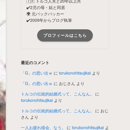
🇹🇷 トルコ人夫と20年以上共
✔️2児の母・姑と同居
🌍 元バックパッカー
✔️2009年からブログ執筆
プロフィールはこちら
最近のコメント
「G」の思い出ｗ
に
torukonohitsujikai
より
「G」の思い出ｗ
に
おじさん
より
トルコの伝統的結婚式って、こんなん。
に
torukonohitsujikai
より
トルコの伝統的結婚式って、こんなん。
に
おじ
さん
より
一人お疲れ様会、なう。
に
torukonohitsujikai
よ