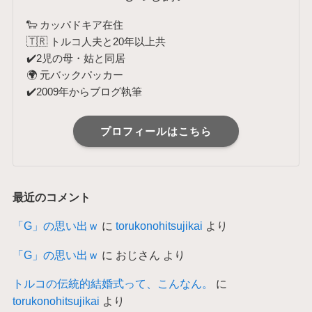
🐑 カッパドキア在住
🇹🇷 トルコ人夫と20年以上共
✔️2児の母・姑と同居
🌍 元バックパッカー
✔️2009年からブログ執筆
プロフィールはこちら
最近のコメント
「G」の思い出ｗ
に
torukonohitsujikai
より
「G」の思い出ｗ
に
おじさん
より
トルコの伝統的結婚式って、こんなん。
に
torukonohitsujikai
より