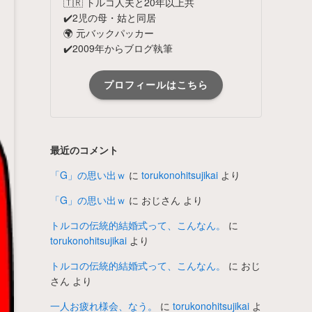
🇹🇷 トルコ人夫と20年以上共
✔️2児の母・姑と同居
🌍 元バックパッカー
✔️2009年からブログ執筆
プロフィールはこちら
最近のコメント
「G」の思い出ｗ
に
torukonohitsujikai
より
「G」の思い出ｗ
に
おじさん
より
トルコの伝統的結婚式って、こんなん。
に
torukonohitsujikai
より
トルコの伝統的結婚式って、こんなん。
に
おじ
さん
より
一人お疲れ様会、なう。
に
torukonohitsujikai
よ