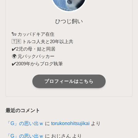
ひつじ飼い
🐑 カッパドキア在住
🇹🇷 トルコ人夫と20年以上共
✔️2児の母・姑と同居
🌍 元バックパッカー
✔️2009年からブログ執筆
プロフィールはこちら
最近のコメント
「G」の思い出ｗ
に
torukonohitsujikai
より
「G」の思い出ｗ
に
おじさん
より