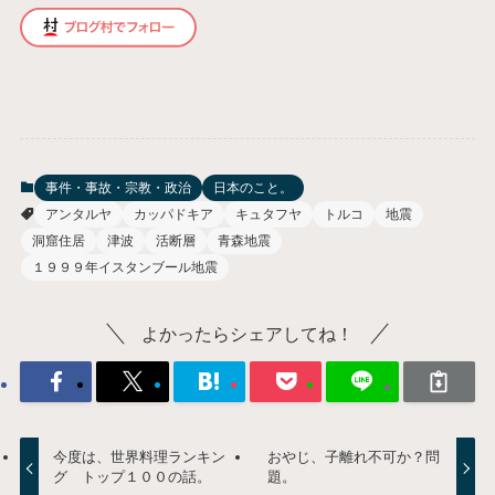
事件・事故・宗教・政治
日本のこと。
アンタルヤ
カッパドキア
キュタフヤ
トルコ
地震
洞窟住居
津波
活断層
青森地震
１９９９年イスタンブール地震
よかったらシェアしてね！
今度は、世界料理ランキン
おやじ、子離れ不可か？問
グ トップ１００の話。
題。