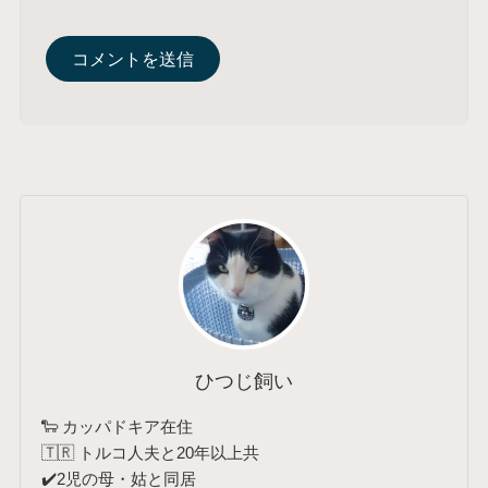
ひつじ飼い
🐑 カッパドキア在住
🇹🇷 トルコ人夫と20年以上共
✔️2児の母・姑と同居